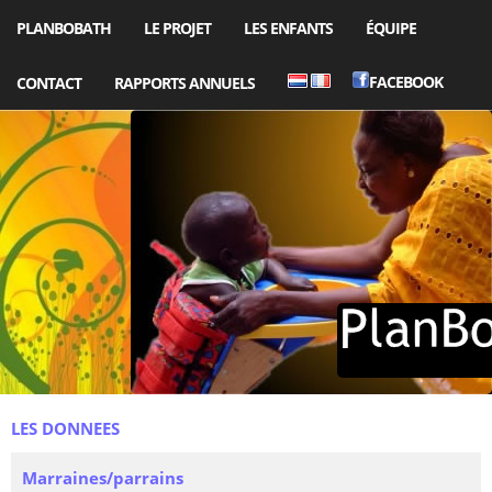
PLANBOBATH
LE PROJET
LES ENFANTS
ÉQUIPE
FACEBOOK
CONTACT
RAPPORTS ANNUELS
LES DONNEES
Marraines/parrains