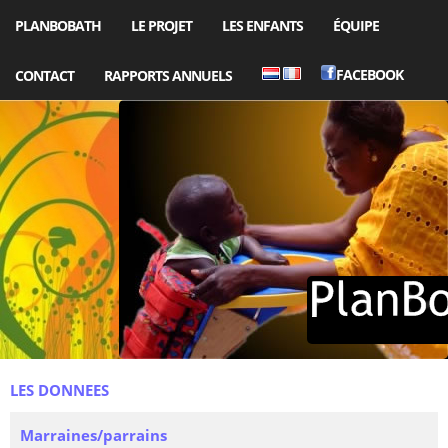
PLANBOBATH
LE PROJET
LES ENFANTS
ÉQUIPE
FACEBOOK
CONTACT
RAPPORTS ANNUELS
LES DONNEES
Marraines/parrains