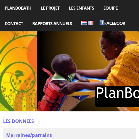
PLANBOBATH
LE PROJET
LES ENFANTS
ÉQUIPE
FACEBOOK
CONTACT
RAPPORTS ANNUELS
LES DONNEES
Marraines/parrains