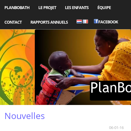
PLANBOBATH
LE PROJET
LES ENFANTS
ÉQUIPE
FACEBOOK
CONTACT
RAPPORTS ANNUELS
Nouvelles
06-01-16