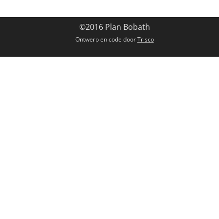
©2016 Plan Bobath
Ontwerp en code door
Trisco