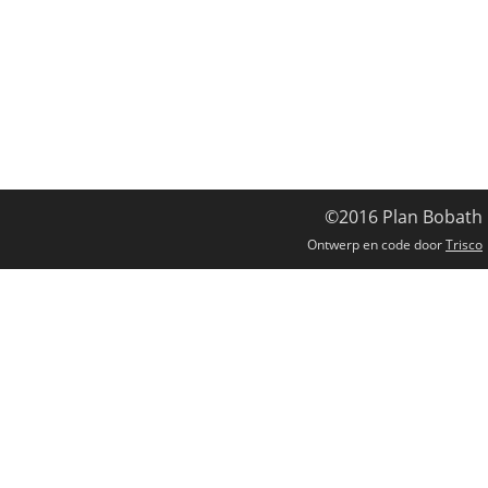
©2016 Plan Bobath
Ontwerp en code door
Trisco