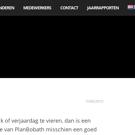
NDEREN
MEDEWERKERS
CONTACT
JAARRAPPORTEN
7/09/2015
k of verjaardag te vieren, dan is een
le van PlanBobath misschien een goed